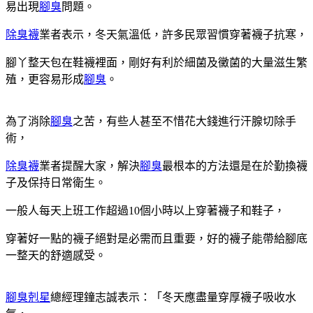
易出現
腳臭
問題。
除臭襪
業者表示，冬天氣溫低，許多民眾習慣穿著襪子抗寒，
腳丫整天包在鞋襪裡面，剛好有利於細菌及黴菌的大量滋生繁
殖，更容易形成
腳臭
。
為了消除
腳臭
之苦，有些人甚至不惜花大錢進行汗腺切除手
術，
除臭襪
業者提醒大家，解決
腳臭
最根本的方法還是在於勤換襪
子及保持日常衛生。
一般人每天上班工作超過10個小時以上穿著襪子和鞋子，
穿著好一點的襪子絕對是必需而且重要，好的襪子能帶給腳底
一整天的舒適感受。
腳臭剋星
總經理鐘志誠表示：「冬天應盡量穿厚襪子吸收水