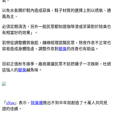
氣，
以免水氣積於鞋內造成惡臭，鞋子材質的選擇上則以透氣、通
風為主，
必須定期清洗，另外一般民眾都知道咖啡渣或茶葉對於除臭也
有相當好的效果」。
若想從調整體質做起，鐘總經理提醒民眾，熬夜作息不正常也
容易造成身體陰虛，調整作息對
腳臭
的改善也有助益。
目前正值秋冬換季，廠商建議民眾不妨把襪子一次換新，杜絕
這惱人的
腳臭
鹹魚味。
「
sNug
」表示，
除臭襪
推出不到半年就創造了十萬人共同見
證的佳績，