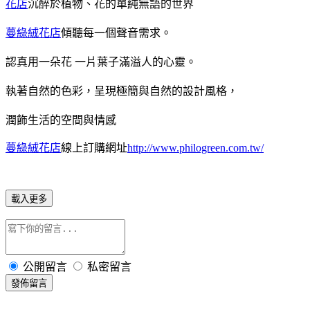
花店
沉醉於植物、花的單純無語的世界
蔓綠絨花店
傾聽每一個聲音需求。
認真用一朵花 一片葉子滿溢人的心靈。
執著自然的色彩，呈現極簡與自然的設計風格，
潤飾生活的空間與情感
蔓綠絨花店
線上訂購網址
http://www.philogreen.com.tw/
載入更多
公開留言
私密留言
發佈留言