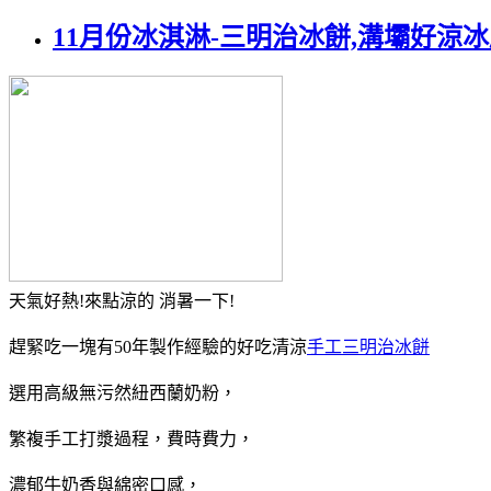
11月份冰淇淋-三明治冰餅,溝壩好涼
天氣好熱!來點涼的 消暑一下!
趕緊吃一塊有50年製作經驗的好吃清涼
手工三明治冰餅
選用高級無污然紐西蘭奶粉，
繁複手工打漿過程，費時費力，
濃郁牛奶香與綿密口感，