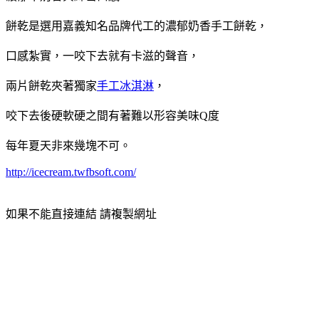
餅乾是選用嘉義知名品牌代工的濃郁奶香手工餅乾，
口感紮實，一咬下去就有卡滋的聲音，
兩片餅乾夾著獨家
手工冰淇淋
，
咬下去後硬軟硬之間有著難以形容美味Q度
每年夏天非來幾塊不可。
http://icecream.twfbsoft.com/
如果不能直接連結 請複製網址