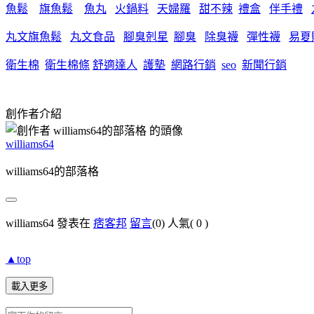
魚鬆
旗魚鬆
魚丸
火鍋料
天婦羅
甜不辣
禮盒
伴手禮
丸文旗魚鬆
丸文食品
腳臭剋星
腳臭
除臭襪
彈性襪
易夏
衛生棉
衛生棉條
舒適達人
護墊
網路行銷
seo
新聞行銷
創作者介紹
williams64
williams64的部落格
williams64 發表在
痞客邦
留言
(0)
人氣(
0
)
▲top
載入更多