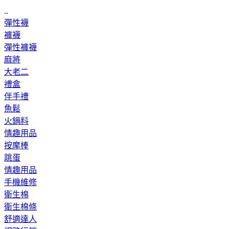
..
彈性襪
褲襪
彈性褲襪
麻將
大老二
禮盒
伴手禮
魚鬆
火鍋料
情趣用品
按摩棒
跳蛋
情趣用品
手機維修
衛生棉
衛生棉條
舒適達人