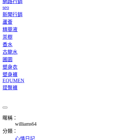
網路行銷
seo
新聞行銷
蘆薈
精華液
茶樹
香水
古龍水
圃園
塑身衣
塑身褲
EQUMEN
提臀褲
暱稱：
williams64
分類：
心情日記