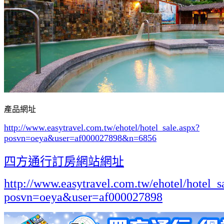
產品網址
http://www.easytravel.com.tw/ehotel/hotel_sale.aspx?
posvn=oeya&user=af000027898&n=6856
四方通行訂房網站網址
http://www.easytravel.com.tw/ehotel/hotel_s
posvn=oeya&user=af000027898