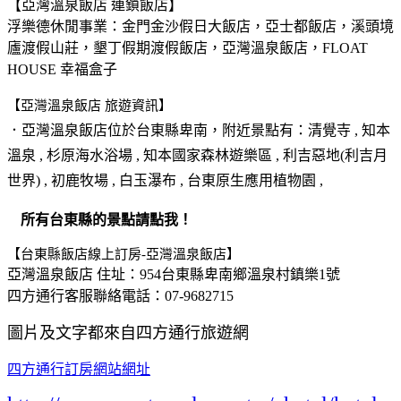
【亞灣溫泉飯店 連鎖飯店】
浮樂德休閒事業：金門金沙假日大飯店，亞士都飯店，溪頭境
廬渡假山莊，墾丁假期渡假飯店，亞灣溫泉飯店，FLOAT
HOUSE 幸福盒子
【亞灣溫泉飯店 旅遊資訊】
．亞灣溫泉飯店位於
台東縣卑南
，附近景點有：清覺寺 , 知本
溫泉 , 杉原海水浴場 , 知本國家森林遊樂區 , 利吉惡地(利吉月
世界) , 初鹿牧場 , 白玉瀑布 , 台東原生應用植物園 ,
所有台東縣的景點請點我！
【台東縣飯店線上訂房-亞灣溫泉飯店】
亞灣溫泉飯店 住址：954台東縣卑南鄉溫泉村鎮樂1號
四方通行客服聯絡電話：07-9682715
圖片及文字都來自四方通行旅遊網
四方通行訂房網站網址