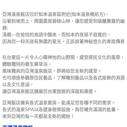
亞灣溫泉飯店位於知本溫泉區附近(知本溫泉橋前方)，
沿著斜坡而上，周圍盡是碧綠山林，讓您感受到遠離塵囂的幽
靜;
清晨—在愉悅的鳥語中醒來，而知本的夜是不寂寞的，
因為您一仰天就有無盡的星光，正訴說著神秘悠久的卑南傳奇
在台東這一片令人心曠神怡的山野間，感受原民文化的風華，
體驗獨特的養生藥草浴，
風味獨具的亞灣溫泉飯店，即將給您全新的感受。
也可順道參觀原住民藝品，了解雕刻藝品以及各式掛飾的淵源
以及文化意涵，
讓亞灣溫泉飯店擴展您台東旅遊的深度和廣度。
亞灣飯店擁有各式溫泉套房，能滿足您各種不同的需求。
各式的溫泉SPA以及健身遊樂設施，為您補充滿滿的能量，
來到亞灣的每一天都是全新的開始！