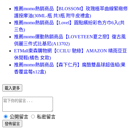
推薦momo熱銷商品【BLOSSOM】玫瑰植萃曲線緊緻修
護按摩油(30ML-瓶 共3瓶 附牛皮禮盒)
推薦momo熱銷商品【Lovel】圓點繽紛彩色方巾6入(共
三色)
推薦momo運動熱銷商品【LOVETEEN夏之戀】復古風
俏麗三件式比基尼(A13702)
ETMall東森購物網【CCILU 馳綠】AMAZON 晴雨豆豆
休閒鞋(橘色 女款)
推薦momo熱銷商品【森下仁丹】魔酷雙晶球超值組(果
香覆盆莓x12盒)
載入更多
公開留言
私密留言
發佈留言