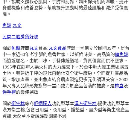
中，協助支撐核心肌肉、手肘和前臂，藉由保持肌肉溫暖、提升
身體機能和改善姿勢，幫助提升運動時的最佳肌能和減少受傷風
險。
魚鬆
丸文
民間二胎房貸好嗎
關於
魚鬆
廠商
丸文
食品:
丸文食品
旗聚一堂創立於民國39年，是台
中一家近60年老字號的魚香世家，以新鮮味美、高品質的
旗魚鬆
而遠近馳名，由於口味、手藝傳統道地，貨真價實而供不應求。
1995年在創辦人梁火村的大力經營下，於台中縣大裡工業區購置
土地，興建近千坪的現代自動化安全衛生廠房，全面提升產品品
質、增加產量，並由魚產結合農產製造更多元化調理美食。2002
年又導入品牌形象旗聚一堂而致力於產品包裝的推廣。是
禮盒
及
伴手禮
的最佳選擇
關於
衛生棉
廠商
舒適達人
功能型草本
漢方衛生棉
:提供功能型草本
漢方衛生棉,包含日用型、夜用型、護墊型、量少型等衛生棉產品
資訊,天然草本舒緩經期悶熱不適