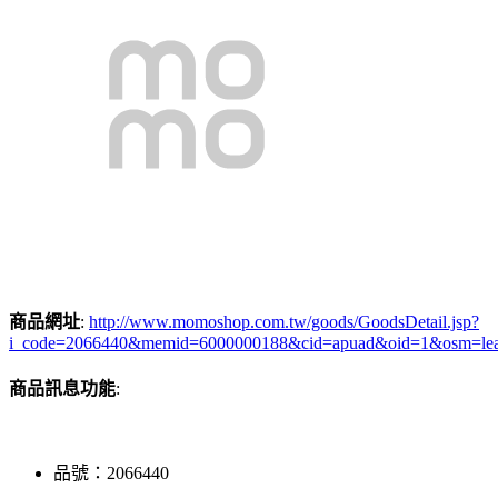
商品網址
:
http://www.momoshop.com.tw/goods/GoodsDetail.jsp?
i_code=2066440&memid=6000000188&cid=apuad&oid=1&osm=le
商品訊息功能
:
品號：2066440