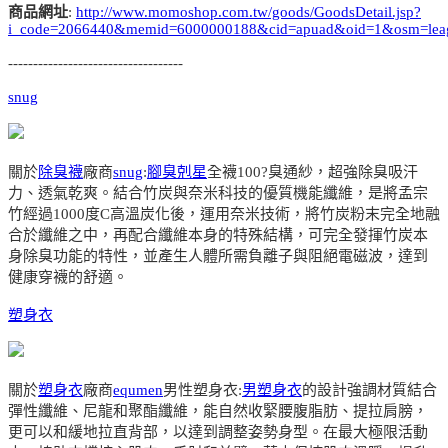
商品網址
:
http://www.momoshop.com.tw/goods/GoodsDetail.jsp?
i_code=2066440&memid=6000000188&cid=apuad&oid=1&osm=lea
-----------------------------------
snug
關於
除臭襪
廠商
snug
:
腳臭剋星
全襪100?臭通紗，超強除臭吸汗
力、透氣乾爽。結合竹炭與奈米科技的優質機能纖維，是將孟宗
竹經過1000度C高溫炭化後，運用奈米技術，將竹炭粉末完全地融
合於纖維之中，再配合纖維本身的特殊結構，可完全發揮竹炭本
身除臭功能的特性，並產生人體所需負離子與阻絕電磁波，達到
健康穿襪的舒適。
塑身衣
關於
塑身衣
廠商
equmen
男性塑身衣:
男塑身衣
的設計強調材質結合
彈性纖維、尼龍和聚酯纖維，能自然收緊腰腹脂肪、提拉肩膀，
更可以和緩地拉直背部，以達到調整姿勢身型。在最大極限活動